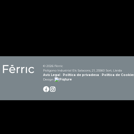
© 2026 Fèrric
Polígono Industrial Els Salacons, 21, 25560 Sort, Lleida
Avís Legal
·
Política de privadesa
·
Política de Cookie
Design