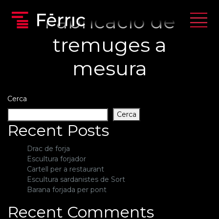
Fabricació de
tremuges a
mesura
Cerca
Cerca
Recent Posts
Drac de forja
Escultura forjador
Cartell per a restaurant
Escultura sardanistes de Sort
Barana forjada per pont
Recent Comments