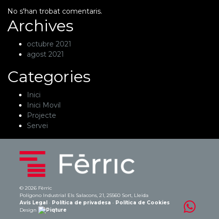
No s'han trobat comentaris.
Archives
octubre 2021
agost 2021
Categories
Inici
Inici Movil
Projecte
Servei
© 2026 Fèrric
Polígono Industrial Els Salacons, 21, 25560 Sort, Lleida
Avís Legal
·
Política de privadesa
·
Política de Cookies
Design